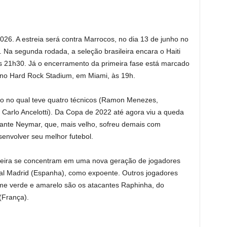
026. A estreia será contra Marrocos, no dia 13 de junho no
 Na segunda rodada, a seleção brasileira encara o Haiti
, às 21h30. Já o encerramento da primeira fase está marcado
a, no Hard Rock Stadium, em Miami, às 19h.
lo no qual teve quatro técnicos (Ramon Menezes,
no Carlo Ancelotti). Da Copa de 2022 até agora viu a queda
acante Neymar, que, mais velho, sofreu demais com
envolver seu melhor futebol.
ileira se concentram em uma nova geração de jogadores
eal Madrid (Espanha), como expoente. Outros jogadores
me verde e amarelo são os atacantes Raphinha, do
(França).