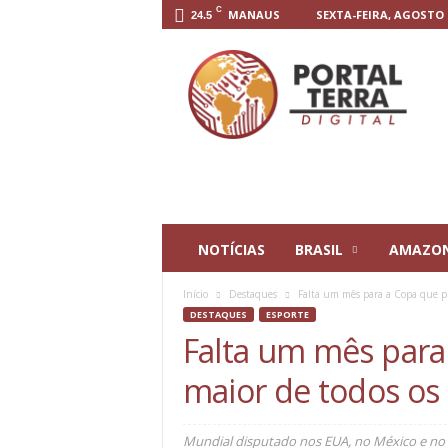
C
MANAUS
SEXTA-FEIRA, AGOSTO 7
24.5
P
o
r
t
a
l
T
e
r
r
NOTÍCIAS
BRASIL
AMAZO
a
D
Início
Destaques
Falta um mês para a Copa que pr
i
DESTAQUES
ESPORTE
g
Falta um mês para
i
t
maior de todos os
a
l
Mundial disputado nos EUA, no México e no 