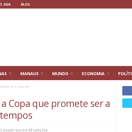
, 2026
BLOG
NAS
MANAUS
MUNDO
ECONOMIA
POLÍT
omete ser a maior de...
 a Copa que promete ser a
 tempos
Canadá reunirá 48 seleções