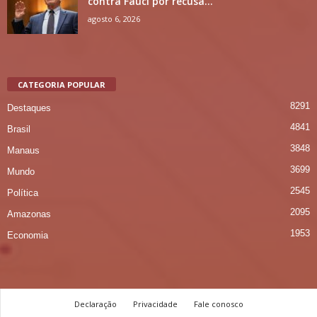
contra Fauci por recusa...
agosto 6, 2026
CATEGORIA POPULAR
8291
Destaques
4841
Brasil
3848
Manaus
3699
Mundo
2545
Política
2095
Amazonas
1953
Economia
Declaração
Privacidade
Fale conosco