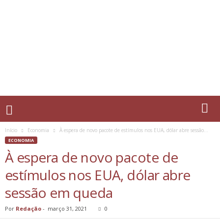
Início
Economia
À espera de novo pacote de estímulos nos EUA, dólar abre sessão...
ECONOMIA
À espera de novo pacote de
estímulos nos EUA, dólar abre
sessão em queda
Por
Redação
-
março 31, 2021
0